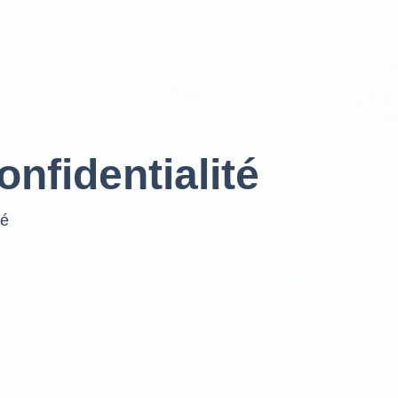
onfidentialité
té