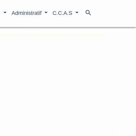
search
n
Administratif
C.C.A.S