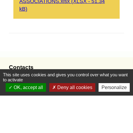
ASSOCIATIONS.xlsx (XLSX - 51.34
kB)
Contacts
This site uses cookies and gives you control over what you want
Commune de Saint-Pierre-lès-Nemours
to activate
7 chemin de la Messe
OK, accept all
Deny all cookies
Personalize
77140 Saint-Pierre-lès-Nemours - FRANCE
Contact par formulaire