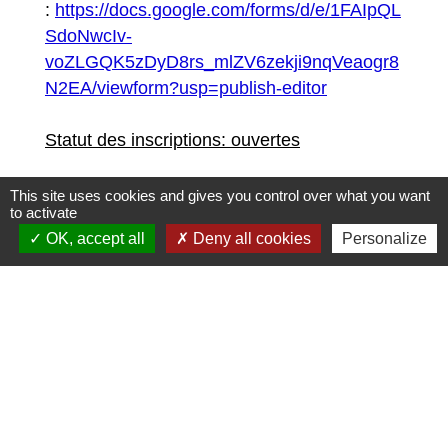
:
https://docs.google.com/forms/d/e/1FAIpQL
SdoNwcIv-
voZLGQK5zDyD8rs_mlZV6zekji9nqVeaogr8
N2EA/viewform?usp=publish-editor
Statut des inscriptions: ouvertes
Pour tout renseignement, contactez le
This site uses cookies and gives you control over what you want
to activate
service scolaire : scolaire@spln.fr
OK, accept all
Deny all cookies
Personalize
Liste de pièces jointes
file_download
22 - Règlement intérieur AJ.pdf
(PDF - 370.24 kB)